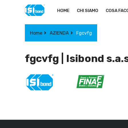
HOME
CHI SIAMO
COSA FAC
Home
AZIENDA
Fgcvfg
fgcvfg | Isibond s.a.