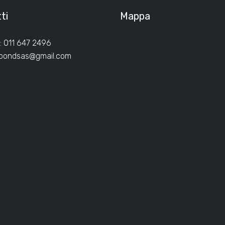
ti
Mappa
: 011 647 2496
ibondsas@gmail.com