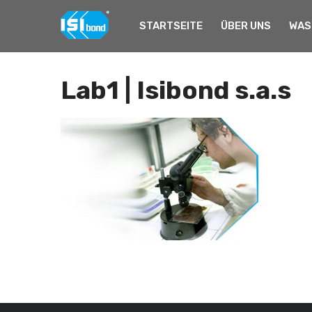
STARTSEITE
ÜBER UNS
WAS
Startseite
Forschung Und Entwicklung
Lab1 | Isibond s.a.s