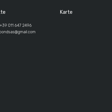
kte
Karte
 +39 011 647 2496
ibondsas@gmail.com