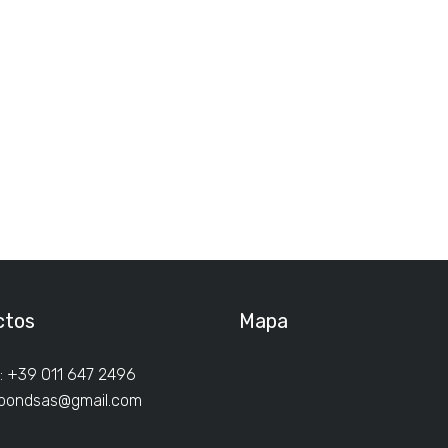
ctos
Mapa
: +39 011 647 2496
ibondsas@gmail.com