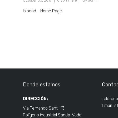
October 05, 2017
0 comment
By admin
Isibond - Home Page
Donde estamos
Conta
DIRECCIÓN:
Teléfono
Email:
is
Via Fernando Santi, 13
Polígono industrial Sanda-Vadò