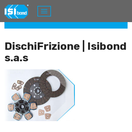
Home
Dischi Frizione
Prodotti
DischiFrizione
DischiFrizione | Isibond
s.a.s