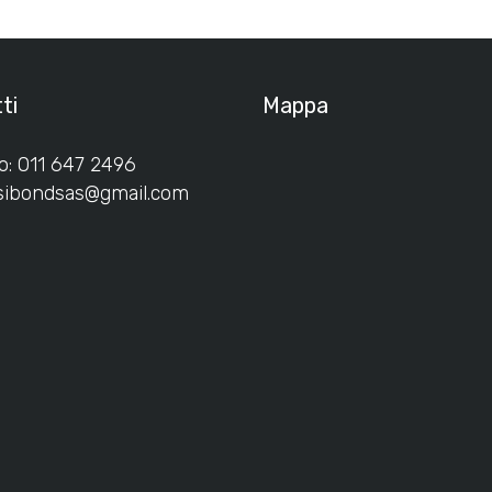
ti
Mappa
o: 011 647 2496
isibondsas@gmail.com