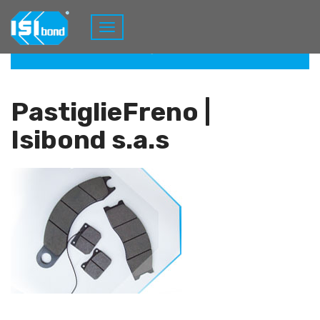
Home
Pastiglie Freno
Prodotti
PastiglieFreno
PastiglieFreno |
Isibond s.a.s