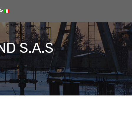
A:
ND S.A.S