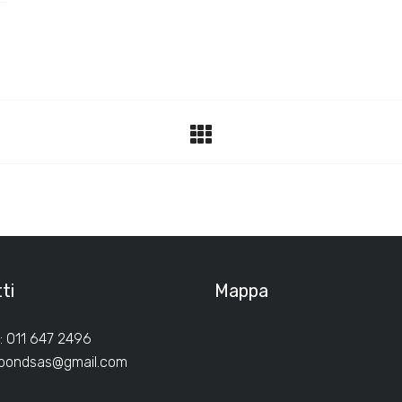
ti
Mappa
: 011 647 2496
ibondsas@gmail.com