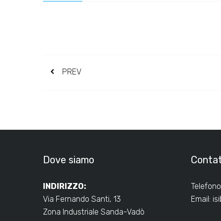
PREV
Dove siamo
Contat
INDIRIZZO:
Telefono
Via Fernando Santi, 13
Email:
is
Zona Industriale Sanda-Vadò