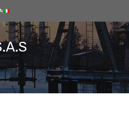
A:
.A.S