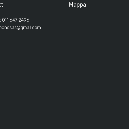
ti
Mappa
: 011 647 2496
ibondsas@gmail.com