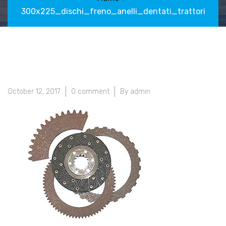
300x225_dischi_freno_anelli_dentati_trattori
October 12, 2017
0 comment
By admin