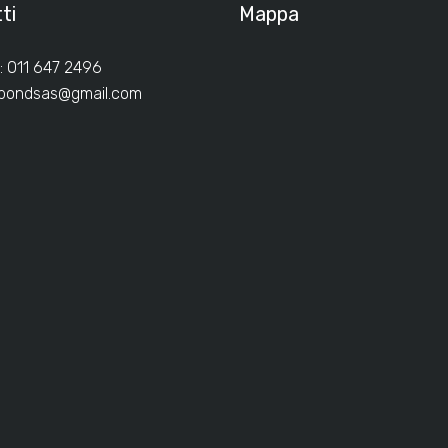
ti
Mappa
: 011 647 2496
ibondsas@gmail.com