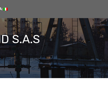
A:
ND S.A.S