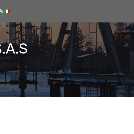
A:
.A.S