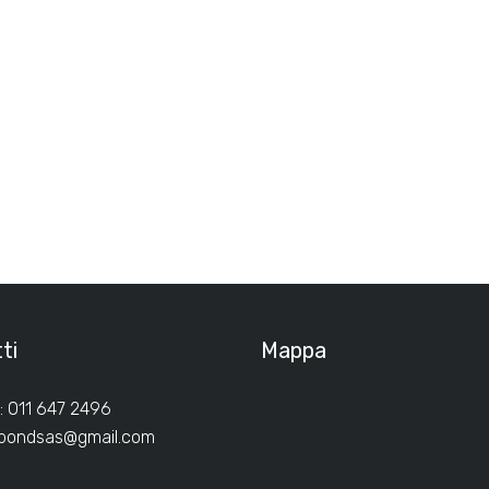
ti
Mappa
: 011 647 2496
ibondsas@gmail.com