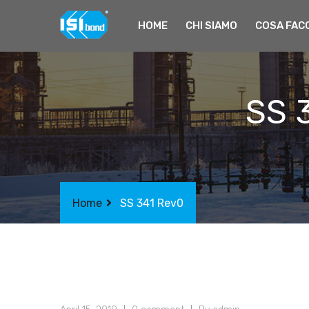
HOME
CHI SIAMO
COSA FAC
SS 
Home
SS 341 Rev0