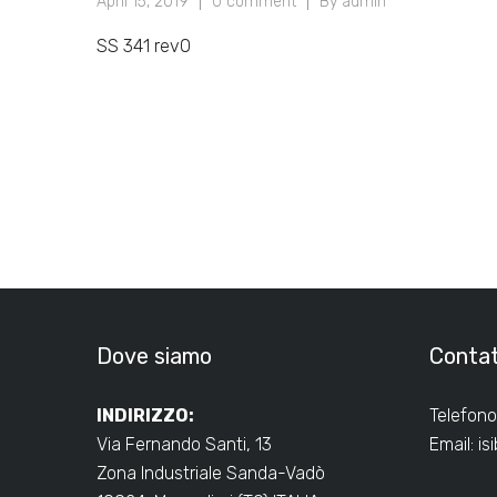
April 15, 2019
0 comment
By admin
SS 341 rev0
Dove siamo
Contat
INDIRIZZO:
Telefono
Via Fernando Santi, 13
Email:
is
Zona Industriale Sanda-Vadò