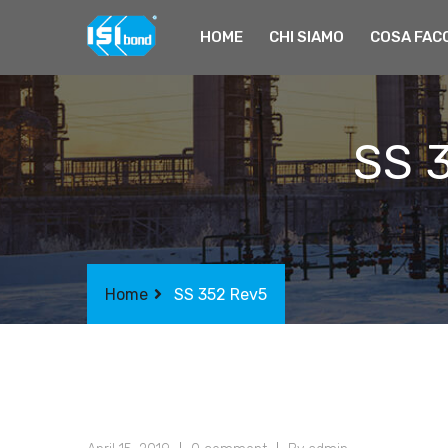
HOME
CHI SIAMO
COSA FAC
SS 3
Home
SS 352 Rev5