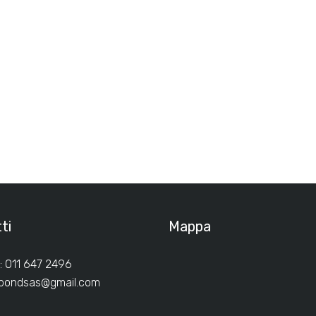
ti
Mappa
: 011 647 2496
ibondsas@gmail.com