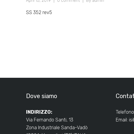
April 15, 2019
0 comment
By admin
SS 352 rev5
Dove siamo
Contat
INDIRIZZO:
Telefono
Via Fernando Santi, 13
Email:
is
Zona Industriale Sanda-Vadò