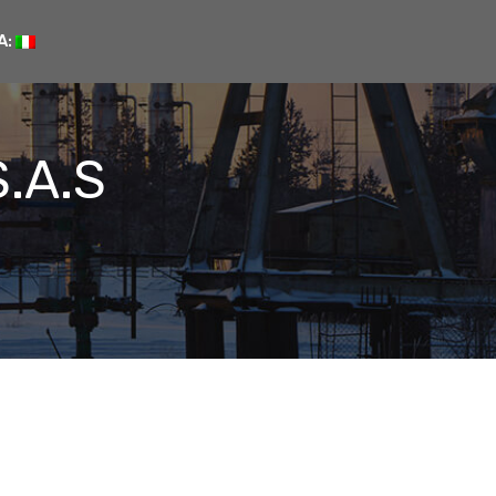
A:
S.A.S