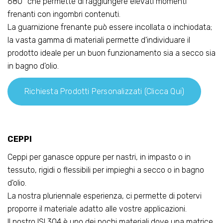
680° che permette di raggiungere elevati momenti
frenanti con ingombri contenuti.
La guarnizione frenante può essere incollata o inchiodata;
la vasta gamma di materiali permette d'individuare il
prodotto ideale per un buon funzionamento sia a secco sia
in bagno d'olio.
Richiesta Prodotti Personalizzati (clicca Qui)
CEPPI
Ceppi per ganasce oppure per nastri, in impasto o in
tessuto, rigidi o flessibili per impieghi a secco o in bagno
d'olio.
La nostra pluriennale esperienza, ci permette di potervi
proporre il materiale adatto alle vostre applicazioni.
Il nostro ISI 304 è uno dei pochi materiali dove una matrice