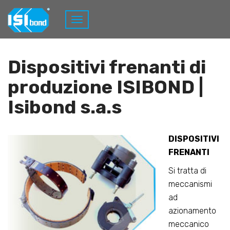
Home
Prodotti
Dispositivi Frenanti
Dispositivi frenanti di
produzione ISIBOND |
Isibond s.a.s
DISPOSITIVI
FRENANTI
Si tratta di
meccanismi
ad
azionamento
meccanico