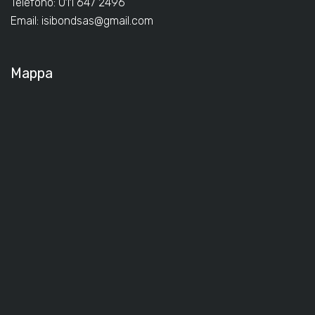
Telefono: 011 647 2496
Email:
isibondsas@gmail.com
Mappa