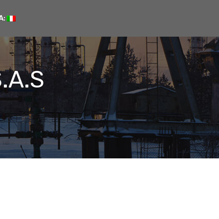
A:
.A.S