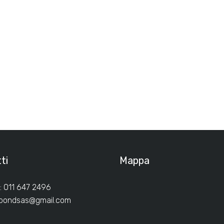
ti
Mappa
: 011 647 2496
ibondsas@gmail.com