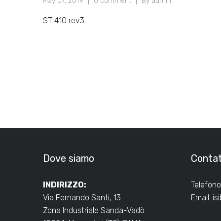
May 07, 2019
0 comment
By admin
ST 410 rev3
Dove siamo
Contat
INDIRIZZO:
Telefono
Via Fernando Santi, 13
Email:
is
Zona Industriale Sanda-Vadò